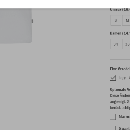
Unisex (10,
S
M
Damen (14,
34
36
Fixe Verede
Logo - 
Optionale V
Diese Änder
angezeigt. S
berücksichti
Nam
Spart