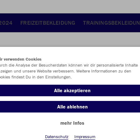
 2024
FREIZEITBEKLEIDUNG
TRAININGSBEKLEIDU
ir verwenden Cookies
JAK
rch die Analyse der Besucherdaten können wir dir personalisierte Inhalte
zeigen und unsere Website verbessern. Weitere Informationen zu den
okies findest Du in den Einstellungen.
Alle akzeptieren
Einzelau
Alle ablehnen
mehr Infos
Kinder (9,0
116
12
Datenschutz
Impressum