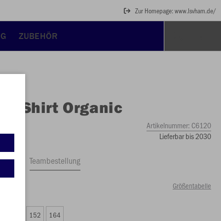
Zur Homepage: www.lsvham.de/
NG
ZUBEHÖR
O
T-Shirt Organic
Artikelnummer:
C6120
Lieferbar bis 2030
ftrag
Teambestellung
Größentabelle
9 €)
8
140
152
164