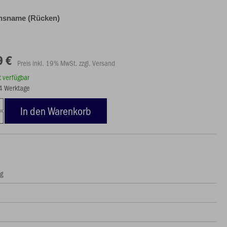
insname (Rücken)
9 €
Preis inkl. 19% MwSt. zzgl. Versand
rt verfügbar
14 Werktage
In den Warenkorb
ng