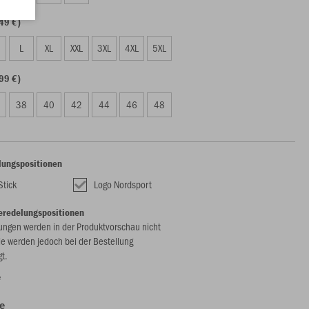
49 €)
L
XL
XXL
3XL
4XL
5XL
99 €)
38
40
42
44
46
48
lungspositionen
Stick
Logo Nordsport
eredelungspositionen
ungen werden in der Produktvorschau nicht
ie werden jedoch bei der Bestellung
gt.
e
e