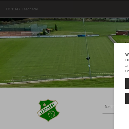
FC 1947 Leschede
W
Du
an
Co
Nachhaltig