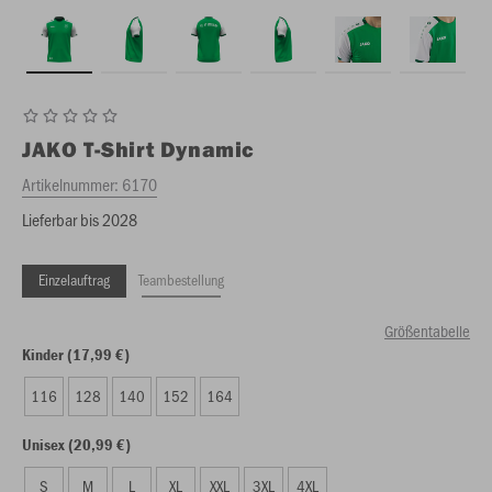
JAKO
T-Shirt Dynamic
Artikelnummer:
6170
Lieferbar bis 2028
Einzelauftrag
Teambestellung
Größentabelle
Kinder (17,99 €)
116
128
140
152
164
Unisex (20,99 €)
S
M
L
XL
XXL
3XL
4XL