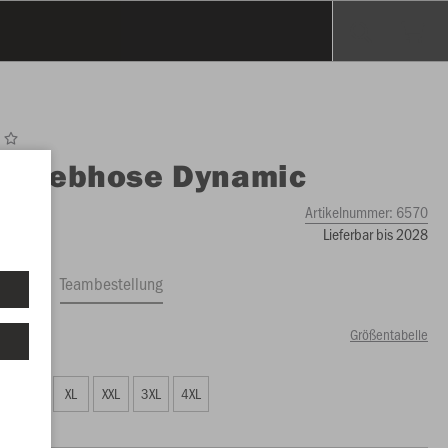
O
Webhose Dynamic
Artikelnummer:
6570
Lieferbar bis 2028
ftrag
Teambestellung
Größentabelle
99 €)
L
XL
XXL
3XL
4XL