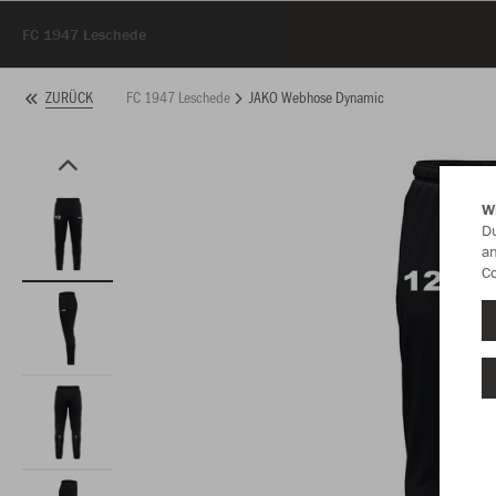
FC 1947 Leschede
FC 1947 Leschede
JAKO Webhose Dynamic
ZURÜCK
W
Du
an
Co