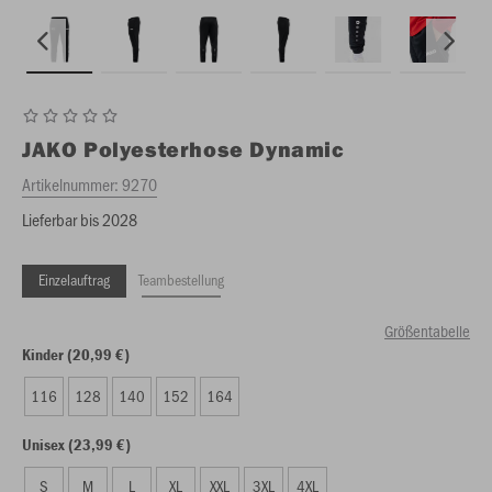
JAKO
Polyesterhose Dynamic
Artikelnummer:
9270
Lieferbar bis 2028
Einzelauftrag
Teambestellung
Größentabelle
Kinder (20,99 €)
116
128
140
152
164
Unisex (23,99 €)
S
M
L
XL
XXL
3XL
4XL