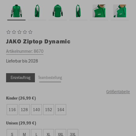
JAKO
Ziptop Dynamic
Artikelnummer:
8670
Lieferbar bis 2028
Einzelauftrag
Teambestellung
Größentabelle
Kinder (26,99 €)
116
128
140
152
164
Unisex (29,99 €)
S
M
L
XL
XXL
3XL