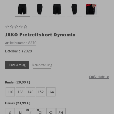
JAKO
Freizeitshort Dynamic
Artikelnummer:
8370
Lieferbar bis 2028
Einzelauftrag
Teambestellung
Größentabelle
Kinder (20,99 €)
116
128
140
152
164
Unisex (23,99 €)
S
M
L
XL
XXL
3XL