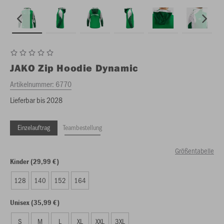
JAKO
Zip Hoodie Dynamic
Artikelnummer:
6770
Lieferbar bis 2028
Einzelauftrag
Teambestellung
Größentabelle
Kinder (29,99 €)
128
140
152
164
Unisex (35,99 €)
S
M
L
XL
XXL
3XL