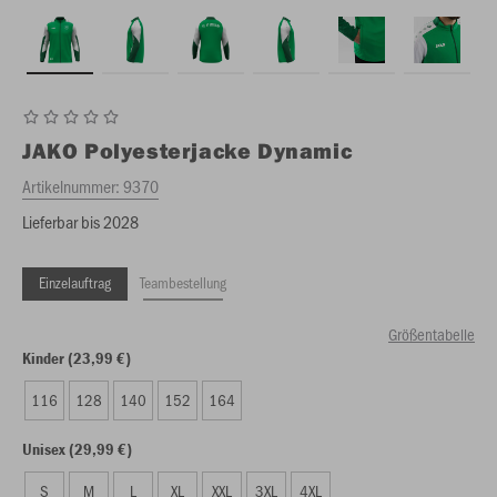
JAKO
Polyesterjacke Dynamic
Artikelnummer:
9370
Lieferbar bis 2028
Einzelauftrag
Teambestellung
Größentabelle
Kinder (23,99 €)
116
128
140
152
164
Unisex (29,99 €)
S
M
L
XL
XXL
3XL
4XL