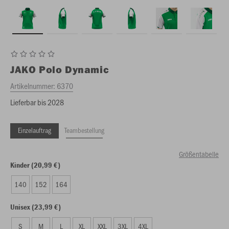
JAKO
Polo Dynamic
Artikelnummer:
6370
Lieferbar bis 2028
Einzelauftrag
Teambestellung
Größentabelle
Kinder (20,99 €)
140
152
164
Unisex (23,99 €)
S
M
L
XL
XXL
3XL
4XL