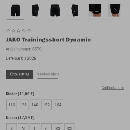
JAKO
Trainingsshort Dynamic
Artikelnummer:
8570
Lieferbar bis 2028
Einzelauftrag
Teambestellung
Größentabelle
Kinder (14,99 €)
116
128
140
152
164
Unisex (17,99 €)
S
M
L
XL
XXL
3XL