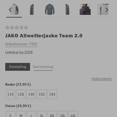
JAKO
Allwetterjacke Team 2.0
Artikelnummer:
7402
Lieferbar bis 2026
Einzelauftrag
Teambestellung
Größentabelle
Kinder (23,99 €)
116
128
140
152
164
Unisex (26,99 €)
S
M
L
XL
XXL
3XL
4XL