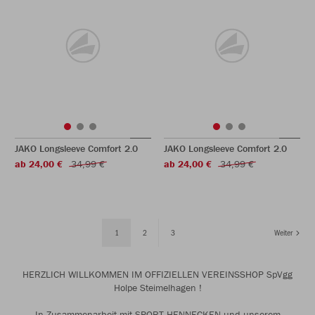
JAKO Longsleeve Comfort 2.0
JAKO Longsleeve Comfort 2.0
ab 24,00 €
34,99 €
ab 24,00 €
34,99 €
1
2
3
Weiter
HERZLICH WILLKOMMEN IM OFFIZIELLEN VEREINSSHOP SpVgg
Holpe Steimelhagen !
In Zusammenarbeit mit SPORT HENNECKEN und unserem