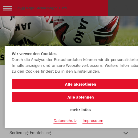
SpVgg Holpe Steimelhagen 1929
Wir verwenden Cookies
Durch die Analyse der Besucherdaten können wir dir personalisierte
Inhalte anzeigen und unsere Website verbessern. Weitere Informati
zu den Cookies findest Du in den Einstellungen.
TEAMSHOP - SpVgg HOLPE - STEIMELHAGEN
Alle akzeptieren
Alle ablehnen
mehr Infos
Nachhaltig
Farbe
Datenschutz
Impressum