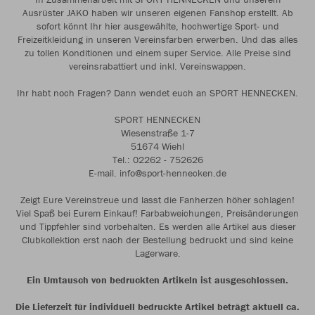
Ausrüster JAKO haben wir unseren eigenen Fanshop erstellt. Ab
sofort könnt Ihr hier ausgewählte, hochwertige Sport- und
Freizeitkleidung in unseren Vereinsfarben erwerben. Und das alles
zu tollen Konditionen und einem super Service. Alle Preise sind
vereinsrabattiert und inkl. Vereinswappen.
Ihr habt noch Fragen? Dann wendet euch an SPORT HENNECKEN.
SPORT HENNECKEN
Wiesenstraße 1-7
51674 Wiehl
Tel.: 02262 - 752626
E-mail. info@sport-hennecken.de
Zeigt Eure Vereinstreue und lasst die Fanherzen höher schlagen!
Viel Spaß bei Eurem Einkauf! Farbabweichungen, Preisänderungen
und Tippfehler sind vorbehalten. Es werden alle Artikel aus dieser
Clubkollektion erst nach der Bestellung bedruckt und sind keine
Lagerware.
Ein Umtausch von bedruckten Artikeln ist ausgeschlossen.
Die Lieferzeit für individuell bedruckte Artikel beträgt aktuell ca.