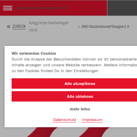
SpVgg Holpe Steimelhagen 1929
SpVgg Holpe Steimelhagen
ZURÜCK
JAKO Stutzenstrumpf Glasgow 2.0
1929
Wir verwenden Cookies
Durch die Analyse der Besucherdaten können wir dir personalisierte
Inhalte anzeigen und unsere Website verbessern. Weitere Informati
zu den Cookies findest Du in den Einstellungen.
Alle akzeptieren
Alle ablehnen
mehr Infos
Datenschutz
Impressum