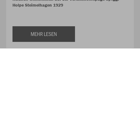
Holpe Steimelhagen 1929
MEHR LESEN
Über Sport Hennecken
Auf über 350qm finden Sie hier alles für Ihre Sport und
Freizeit-Aktivitäten. Das Verkaufsteam von Sport Hennecken,
zu dem neben Torsten und Heike Hennecken noch drei