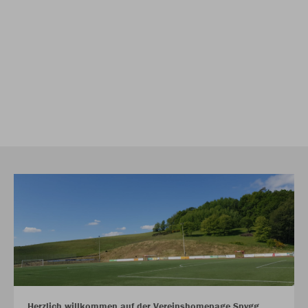
Herzlich willkommen auf der Vereinshomepage Spvgg.