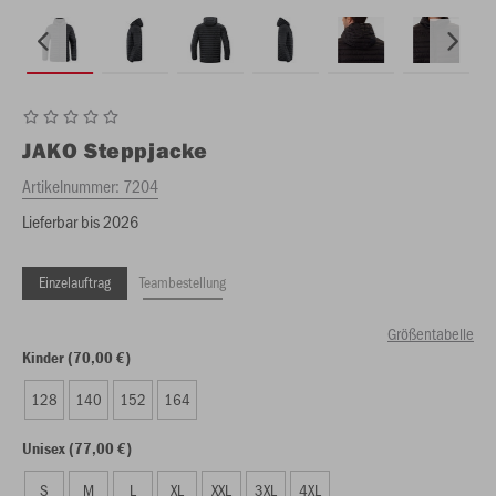
JAKO
Steppjacke
Artikelnummer:
7204
Lieferbar bis 2026
Einzelauftrag
Teambestellung
Größentabelle
Kinder (70,00 €)
128
140
152
164
Unisex (77,00 €)
S
M
L
XL
XXL
3XL
4XL