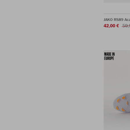
JAKO RS89 Ac
42,00 €
59,