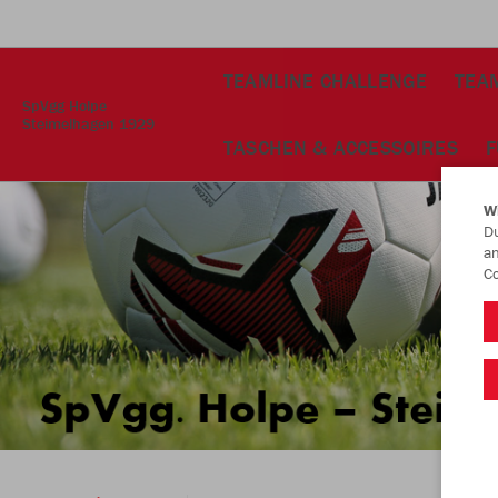
TEAMLINE CHALLENGE
TEAM
SpVgg Holpe
Steimelhagen 1929
TASCHEN & ACCESSOIRES
F
W
Du
an
Co