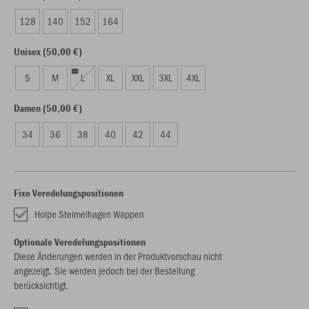
128
140
152
164
Unisex (50,00 €)
S
M
L
XL
XXL
3XL
4XL
Damen (50,00 €)
34
36
38
40
42
44
Fixe Veredelungspositionen
Holpe Steimelhagen Wappen
Optionale Veredelungspositionen
Diese Änderungen werden in der Produktvorschau nicht
angezeigt. Sie werden jedoch bei der Bestellung
berücksichtigt.