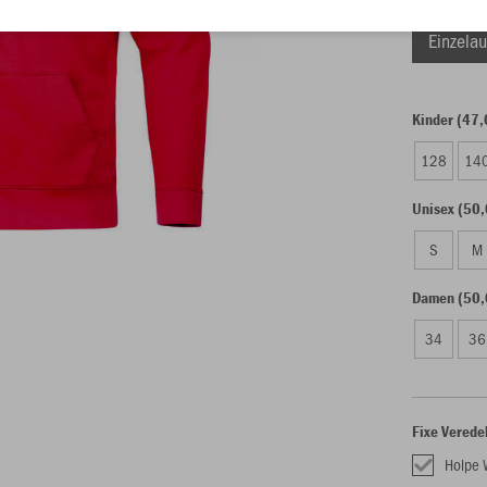
Einzelau
Kinder (47,
128
14
Unisex (50,
S
M
Damen (50,
34
36
Fixe Verede
Holpe