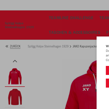
TEAMLINE CHALLENGE
TEAM
SpVgg Holpe
Steimelhagen 1929
TASCHEN & ACCESSOIRES
F
SpVgg Holpe Steimelhagen 1929
JAKO Kapuzenjacke Base
ZURÜCK
W
Du
an
Co