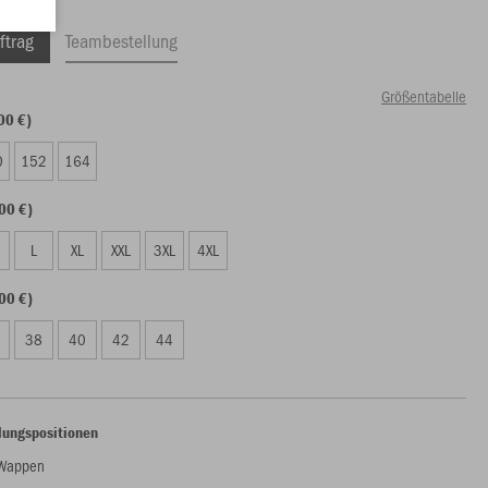
ftrag
Teambestellung
Größentabelle
00 €)
0
152
164
00 €)
L
XL
XXL
3XL
4XL
00 €)
38
40
42
44
lungspositionen
 Wappen