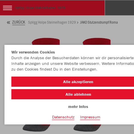
SpVgg Holpe Steimelhagen 1929
ZURÜCK
SpVgg Holpe Steimelhagen 1929
JAKO Stutzenstrumpf Roma
Wir verwenden Cookies
Durch die Analyse der Besucherdaten können wir dir personalisierte
Inhalte anzeigen und unsere Website verbessern. Weitere Informati
zu den Cookies findest Du in den Einstellungen.
Alle akzeptieren
Alle ablehnen
mehr Infos
Datenschutz
Impressum