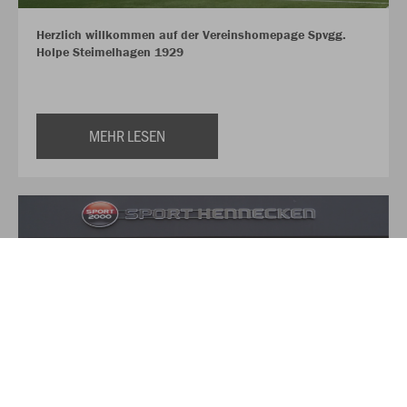
Herzlich willkommen auf der Vereinshomepage Spvgg.
Holpe Steimelhagen 1929
MEHR LESEN
Über Sport Hennecken
Auf über 350qm finden Sie hier alles für Ihre Sport und