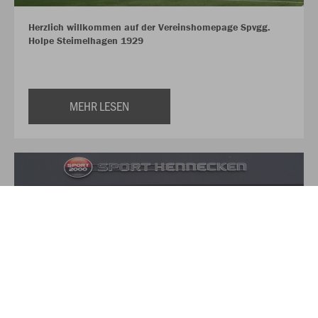
Herzlich willkommen auf der Vereinshomepage Spvgg.
Holpe Steimelhagen 1929
MEHR LESEN
Über Sport Hennecken
Auf über 350qm finden Sie hier alles für Ihre Sport und