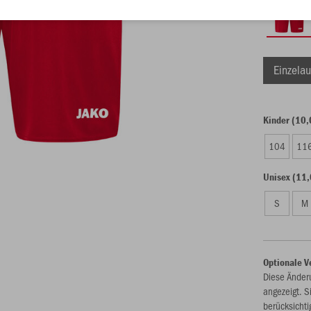
Einzelau
Kinder (10,
104
11
Unisex (11,
S
M
Optionale V
Diese Änder
angezeigt. S
berücksichti