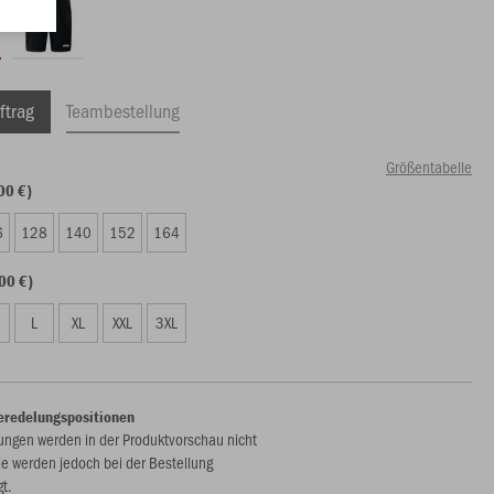
ftrag
Teambestellung
Größentabelle
00 €)
6
128
140
152
164
00 €)
L
XL
XXL
3XL
eredelungspositionen
ungen werden in der Produktvorschau nicht
ie werden jedoch bei der Bestellung
gt.