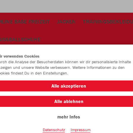
LINE BASE FREIZEIT
JACKEN
TRAININGSBEKLEID
USSBALLSCHUHE
.0 ohne Innenslip
ir verwenden Cookies
rch die Analyse der Besucherdaten können wir dir personalisierte Inhalte
zeigen und unsere Website verbessern. Weitere Informationen zu den
okies findest Du in den Einstellungen.
JAK
Alle akzeptieren
2.0 
Alle ablehnen
mit JAKO Lo
sportrot
mehr Infos
Datenschutz
Impressum