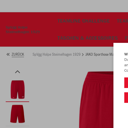
TEAMLINE CHALLENGE
TEAM
SpVgg Holpe
Steimelhagen 1929
TASCHEN & ACCESSOIRES
F
SpVgg Holpe Steimelhagen 1929
JAKO Sporthose Manchester 2
ZURÜCK
W
Du
an
Co