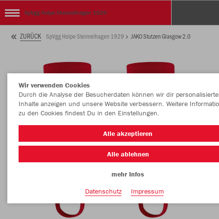
SpVgg Holpe Steimelhagen 1929
ZURÜCK
SpVgg Holpe Steimelhagen 1929
JAKO Stutzen Glasgow 2.0
Wir verwenden Cookies
Durch die Analyse der Besucherdaten können wir dir personalisierte
Inhalte anzeigen und unsere Website verbessern. Weitere Informati
zu den Cookies findest Du in den Einstellungen.
Alle akzeptieren
Alle ablehnen
mehr Infos
Datenschutz
Impressum