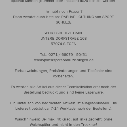
optional können (Nummer oder Initialen) dazu bestellt werden.
Ihr habt noch Fragen?
Dann wendet euch bitte an: RAPHAEL GÜTHING von SPORT
SCHULZE
SPORT SCHULZE GMBH
UNTERE DORFSTRAßE 163
57074 SIEGEN
Tel.: 0271 / 66079 - 50/51
teamsport@sport-schulze-siegen.de
Farbabweichungen, Preisänderungen und Tippfehler sind
vorbehalten.
Es werden alle Artikel aus dieser Teamkollektion erst nach der
Bestellung bedruckt und sind keine Lagerware.
Ein Umtausch von bedruckten Artikeln ist ausgeschlossen. Die
Lieferzeit beträgt ca. 7-14 Werktage nach der Bestellung.
Waschhinweis: Bei max. 40 Grad, auf links gedreht, ohne
Weichspüler und nicht in den Trockner!