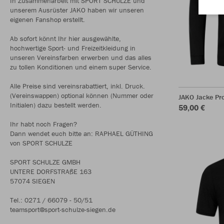
In Zusammenarbeit mit SPORT SCHULZE und
unserem Ausrüster JAKO haben wir unseren
eigenen Fanshop erstellt.
Ab sofort könnt Ihr hier ausgewählte,
hochwertige Sport- und Freizeitkleidung in
unseren Vereinsfarben erwerben und das alles
zu tollen Konditionen und einem super Service.
Alle Preise sind vereinsrabattiert, inkl. Druck.
(Vereinswappen) optional können (Nummer oder
JAKO Jacke Pr
Initialen) dazu bestellt werden.
59,00 €
Ihr habt noch Fragen?
Dann wendet euch bitte an: RAPHAEL GÜTHING
von SPORT SCHULZE
SPORT SCHULZE GMBH
UNTERE DORFSTRAßE 163
57074 SIEGEN
Tel.: 0271 / 66079 - 50/51
teamsport@sport-schulze-siegen.de