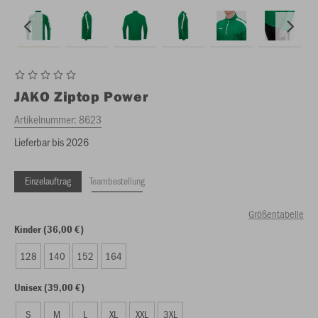
JAKO
Ziptop Power
Artikelnummer:
8623
Lieferbar bis 2026
Einzelauftrag
Teambestellung
Größentabelle
Kinder (36,00 €)
128
140
152
164
Unisex (39,00 €)
S
M
L
XL
XXL
3XL