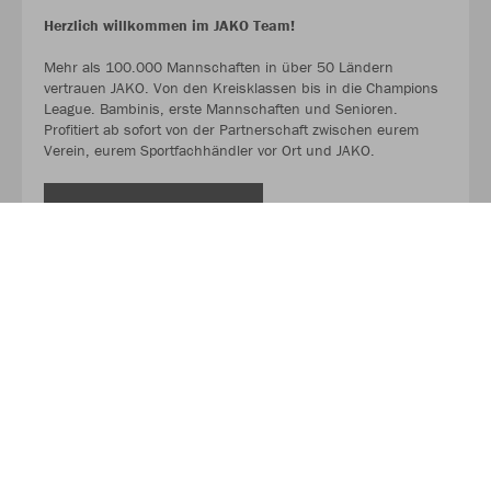
Herzlich willkommen im JAKO Team!
Mehr als 100.000 Mannschaften in über 50 Ländern
vertrauen JAKO. Von den Kreisklassen bis in die Champions
League. Bambinis, erste Mannschaften und Senioren.
Profitiert ab sofort von der Partnerschaft zwischen eurem
Verein, eurem Sportfachhändler vor Ort und JAKO.
MEHR LESEN