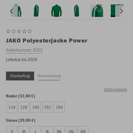
JAKO
Polyesterjacke Power
Artikelnummer:
9323
Lieferbar bis 2026
Einzelauftrag
Teambestellung
Größentabelle
Kinder (32,00 €)
116
128
140
152
164
Unisex (39,00 €)
S
M
L
XL
XXL
3XL
4XL