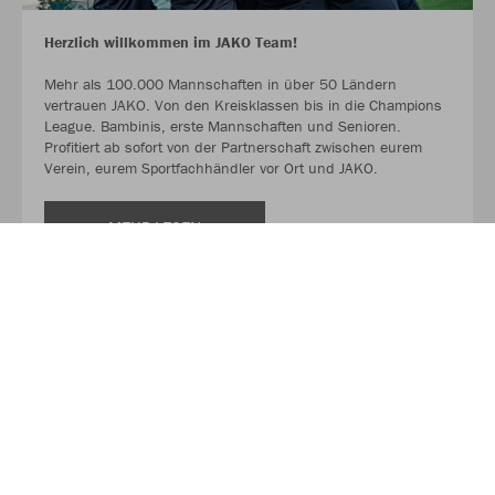
Herzlich willkommen im JAKO Team!
Mehr als 100.000 Mannschaften in über 50 Ländern
vertrauen JAKO. Von den Kreisklassen bis in die Champions
League. Bambinis, erste Mannschaften und Senioren.
Profitiert ab sofort von der Partnerschaft zwischen eurem
Verein, eurem Sportfachhändler vor Ort und JAKO.
MEHR LESEN