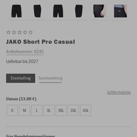
JAKO
Short Pro Casual
Artikelnummer:
6245
Lieferbar bis 2027
Einzelauftrag
Teambestellung
Größentabelle
Unisex (33,00 €)
S
M
L
XL
XXL
3XL
4XL
Fixe Veredelungspositionen