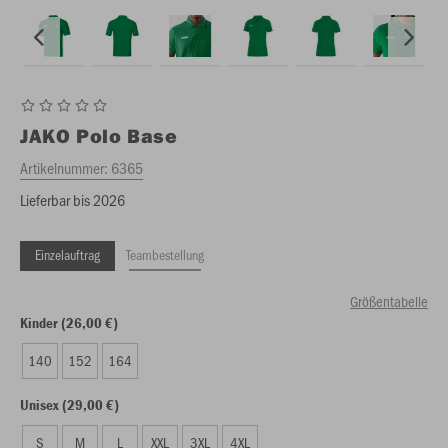
JAKO
Polo Base
Artikelnummer:
6365
Lieferbar bis 2026
Einzelauftrag
Teambestellung
Größentabelle
Kinder (26,00 €)
140
152
164
Unisex (29,00 €)
S
M
L
XXL
3XL
4XL