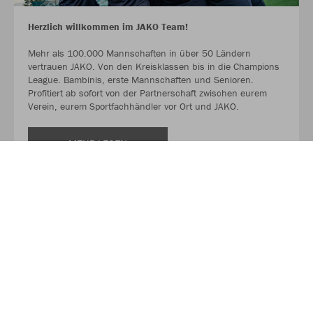
Herzlich willkommen im JAKO Team!
Mehr als 100.000 Mannschaften in über 50 Ländern
vertrauen JAKO. Von den Kreisklassen bis in die Champions
League. Bambinis, erste Mannschaften und Senioren.
Profitiert ab sofort von der Partnerschaft zwischen eurem
Verein, eurem Sportfachhändler vor Ort und JAKO.
MEHR LESEN