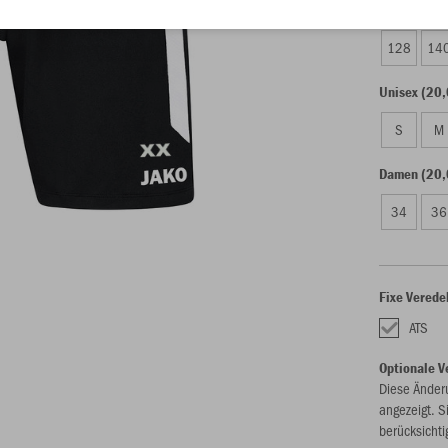
Kinder (16,
128
14
Unisex (20,
S
M
Damen (20,
34
36
Fixe Verede
ATS
Optionale V
Diese Änder
angezeigt. S
berücksichti