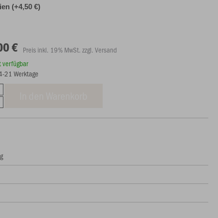
lien (+4,50 €)
00 €
Preis inkl. 19% MwSt. zzgl. Versand
rt verfügbar
14-21 Werktage
In den Warenkorb
ng