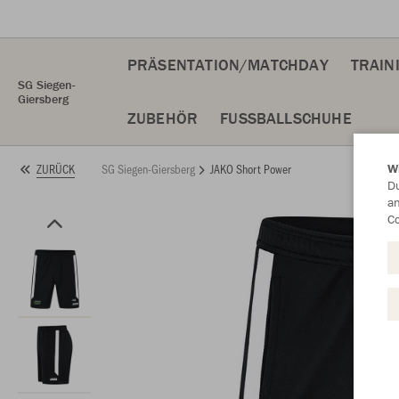
PRÄSENTATION/MATCHDAY
TRAIN
SG Siegen-
Giersberg
ZUBEHÖR
FUSSBALLSCHUHE
SG Siegen-Giersberg
JAKO Short Power
ZURÜCK
W
Du
an
Co