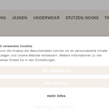
ING
JACKEN
UNDERWEAR
STUTZEN/SOCKS
T
ir verwenden Cookies
rch die Analyse der Besucherdaten können wir dir personalisierte Inhalte
zeigen und unsere Website verbessern. Weitere Informationen zu den
okies findest Du in den Einstellungen.
JAK
Alle akzeptieren
Alle ablehnen
Einzelau
mehr Infos
Datenschutz
Impressum