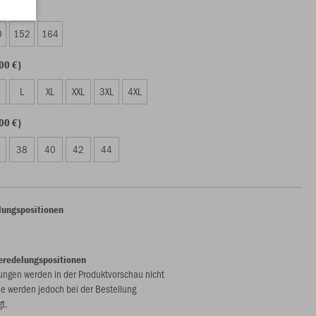
00 €)
0
152
164
00 €)
L
XL
XXL
3XL
4XL
00 €)
38
40
42
44
lungspositionen
eredelungspositionen
ungen werden in der Produktvorschau nicht
ie werden jedoch bei der Bestellung
gt.