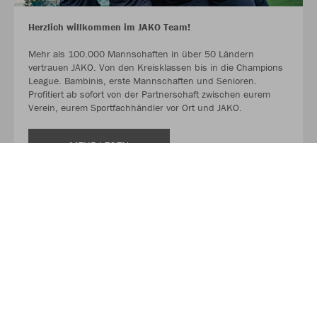
Herzlich willkommen im JAKO Team!
Mehr als 100.000 Mannschaften in über 50 Ländern
vertrauen JAKO. Von den Kreisklassen bis in die Champions
League. Bambinis, erste Mannschaften und Senioren.
Profitiert ab sofort von der Partnerschaft zwischen eurem
Verein, eurem Sportfachhändler vor Ort und JAKO.
MEHR LESEN