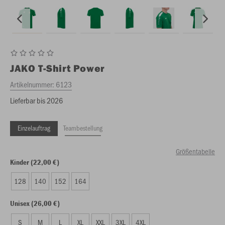
JAKO
T-Shirt Power
Artikelnummer:
6123
Lieferbar bis 2026
Einzelauftrag
Teambestellung
Größentabelle
Kinder (22,00 €)
128
140
152
164
Unisex (26,00 €)
S
M
L
XL
XXL
3XL
4XL