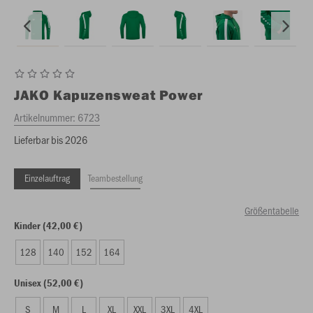
JAKO
Kapuzensweat Power
Artikelnummer:
6723
Lieferbar bis 2026
Einzelauftrag
Teambestellung
Größentabelle
Kinder (42,00 €)
128
140
152
164
Unisex (52,00 €)
S
M
L
XL
XXL
3XL
4XL