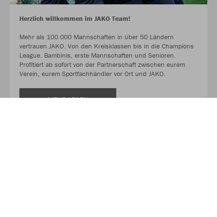
Herzlich willkommen im JAKO Team!
Mehr als 100.000 Mannschaften in über 50 Ländern
vertrauen JAKO. Von den Kreisklassen bis in die Champions
League. Bambinis, erste Mannschaften und Senioren.
Profitiert ab sofort von der Partnerschaft zwischen eurem
Verein, eurem Sportfachhändler vor Ort und JAKO.
MEHR LESEN