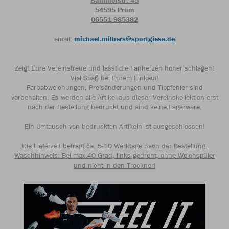
Bahnhofstr. 45
54595 Prüm
06551-985382
email:
michael.milbers@sportgiese.de
Zeigt Eure Vereinstreue und lasst die Fanherzen höher schlagen!
Viel Spaß bei Eurem Einkauf!
Farbabweichungen, Preisänderungen und Tippfehler sind
vorbehalten. Es werden alle Artikel aus dieser Vereinskollektion erst
nach der Bestellung bedruckt und sind keine Lagerware.
Ein Umtausch von bedruckten Artikeln ist ausgeschlossen!
Die Lieferzeit beträgt ca. 5-10 Werktage nach der Bestellung.
Waschhinweis: Bei max.40 Grad, links gedreht, ohne Weichspüler
und nicht in den Trockner!