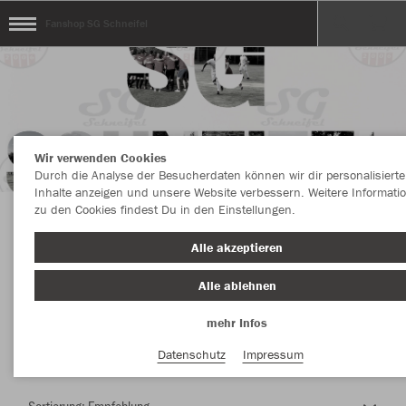
Fanshop SG Schneifel
Wir verwenden Cookies
Durch die Analyse der Besucherdaten können wir dir personalisierte
Inhalte anzeigen und unsere Website verbessern. Weitere Informati
zu den Cookies findest Du in den Einstellungen.
Herzlich Willkommen im Teamshop Fanshop
Alle akzeptieren
SG Schneifel
Alle ablehnen
mehr Infos
Nachhaltig
Farbe
Datenschutz
Impressum