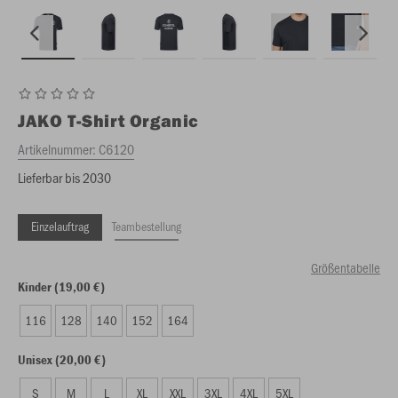
JAKO
T-Shirt Organic
Artikelnummer:
C6120
Lieferbar bis 2030
Einzelauftrag
Teambestellung
Größentabelle
Kinder (19,00 €)
116
128
140
152
164
Unisex (20,00 €)
S
M
L
XL
XXL
3XL
4XL
5XL