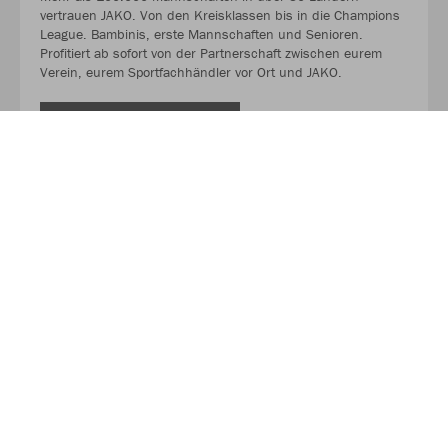
vertrauen JAKO. Von den Kreisklassen bis in die Champions
League. Bambinis, erste Mannschaften und Senioren.
Profitiert ab sofort von der Partnerschaft zwischen eurem
Verein, eurem Sportfachhändler vor Ort und JAKO.
MEHR LESEN
Über JAKO
Aus der Garage zum führenden Teamsport-Ausrüster. Die
Erfolgsgeschichte von JAKO beginnt 1989 und dauert bis