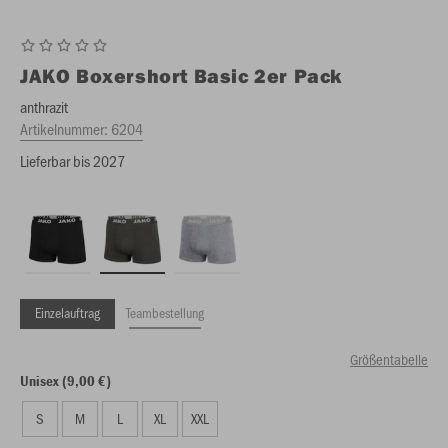
JAKO
Boxershort Basic 2er Pack
anthrazit
Artikelnummer:
6204
Lieferbar bis 2027
Einzelauftrag
Teambestellung
Größentabelle
Unisex (9,00 €)
S
M
L
XL
XXL