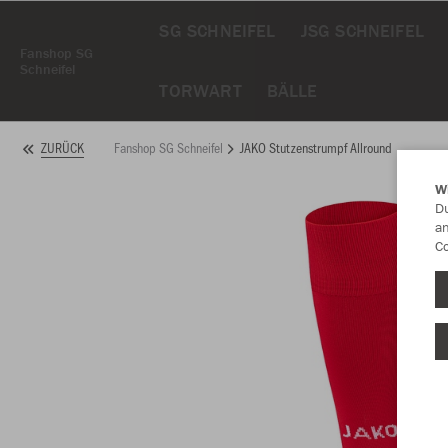
SG SCHNEIFEL
JSG SCHNEIFEL
Fanshop SG
Schneifel
TORWART
BÄLLE
Fanshop SG Schneifel
JAKO Stutzenstrumpf Allround
ZURÜCK
W
Du
an
Co