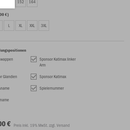
8
140
152
164
00 €)
L
XL
XXL
3XL
lungspositionen
nswappen
Sponsor Katimax linker
Arm
r Glandien
Sponsor Katimax
nsname
Spielernummer
rname
00 €
Preis inkl. 19% MwSt. zzgl. Versand