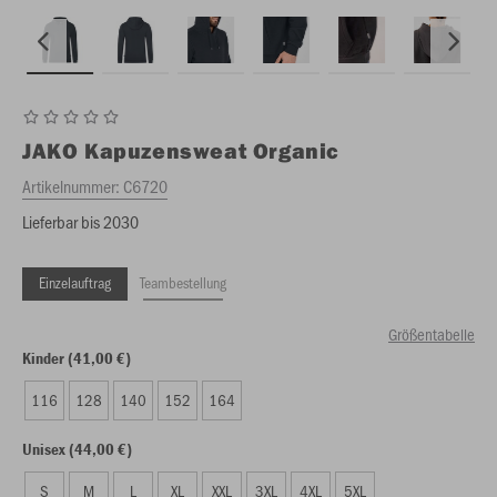
JAKO
Kapuzensweat Organic
Artikelnummer:
C6720
Lieferbar bis 2030
Einzelauftrag
Teambestellung
Größentabelle
Kinder (41,00 €)
116
128
140
152
164
Unisex (44,00 €)
S
M
L
XL
XXL
3XL
4XL
5XL