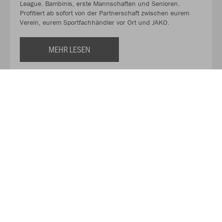
League. Bambinis, erste Mannschaften und Senioren.
Profitiert ab sofort von der Partnerschaft zwischen eurem
Verein, eurem Sportfachhändler vor Ort und JAKO.
MEHR LESEN
Über JAKO
Aus der Garage zum führenden Teamsport-Ausrüster. Die
Erfolgsgeschichte von JAKO beginnt 1989 und dauert bis
heute an. Seit der Gründung ist es das Ziel von JAKO, der