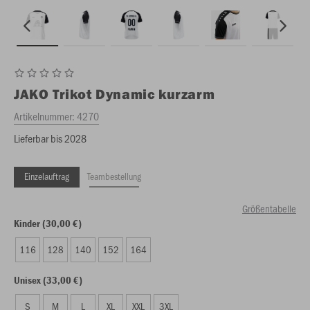
JAKO
Trikot Dynamic kurzarm
Artikelnummer:
4270
Lieferbar bis 2028
Einzelauftrag
Teambestellung
Größentabelle
Kinder (30,00 €)
116
128
140
152
164
Unisex (33,00 €)
S
M
L
XL
XXL
3XL