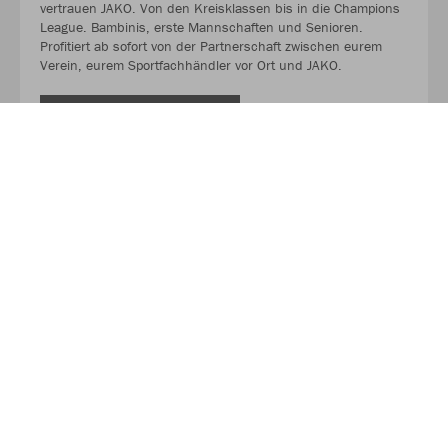
vertrauen JAKO. Von den Kreisklassen bis in die Champions
League. Bambinis, erste Mannschaften und Senioren.
Profitiert ab sofort von der Partnerschaft zwischen eurem
Verein, eurem Sportfachhändler vor Ort und JAKO.
MEHR LESEN
Über JAKO
Aus der Garage zum führenden Teamsport-Ausrüster. Die
Erfolgsgeschichte von JAKO beginnt 1989 und dauert bis