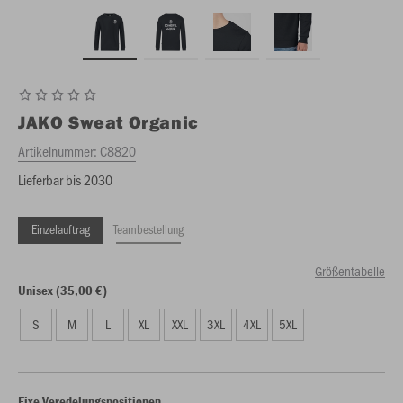
JAKO
Sweat Organic
Artikelnummer:
C8820
Lieferbar bis 2030
Einzelauftrag
Teambestellung
Größentabelle
Unisex (35,00 €)
S
M
L
XL
XXL
3XL
4XL
5XL
Fixe Veredelungspositionen