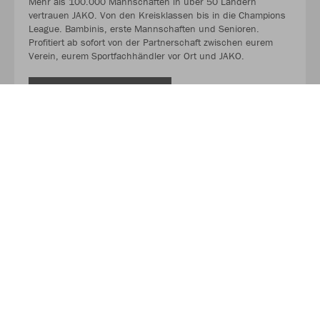
Mehr als 100.000 Mannschaften in über 50 Ländern
vertrauen JAKO. Von den Kreisklassen bis in die Champions
League. Bambinis, erste Mannschaften und Senioren.
Profitiert ab sofort von der Partnerschaft zwischen eurem
Verein, eurem Sportfachhändler vor Ort und JAKO.
MEHR LESEN
Über JAKO
Aus der Garage zum führenden Teamsport-Ausrüster. Die
Erfolgsgeschichte von JAKO beginnt 1989 und dauert bis