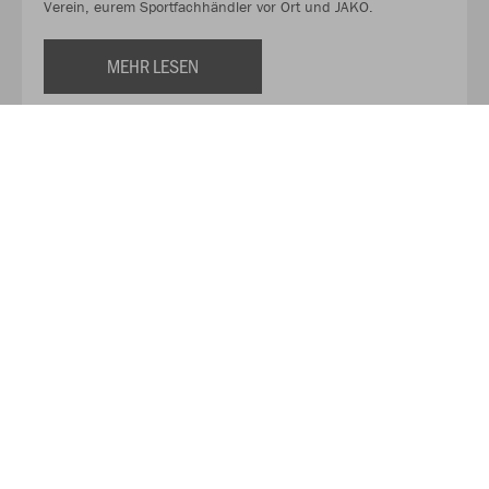
Verein, eurem Sportfachhändler vor Ort und JAKO.
MEHR LESEN
Über JAKO
Aus der Garage zum führenden Teamsport-Ausrüster. Die
Erfolgsgeschichte von JAKO beginnt 1989 und dauert bis
heute an. Seit der Gründung ist es das Ziel von JAKO, der
optimale Partner für alle Teams zu sein. In Deutschland,
weltweit und von der Kreisklasse bis in die Champions