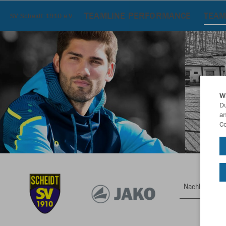
TEAMLINE PERFORMANCE
TEAM
SV Scheidt 1910 e.V.
W
Du
an
Co
Nachhaltig