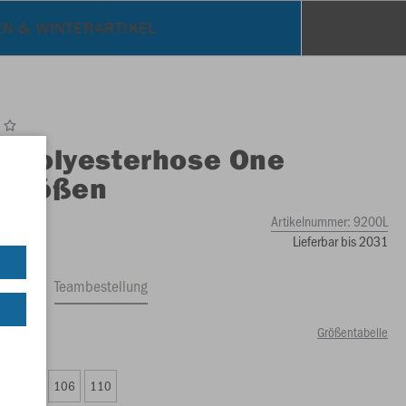
EN & WINTERARTIKEL
O
Polyesterhose One
ggrößen
Artikelnummer:
9200L
Lieferbar bis 2031
ftrag
Teambestellung
Größentabelle
00 €)
102
106
110