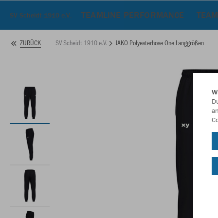
TEAMLINE PERFORMANCE
TEAM
SV Scheidt 1910 e.V.
SV Scheidt 1910 e.V.
JAKO Polyesterhose One Langgrößen
ZURÜCK
W
Du
an
Co