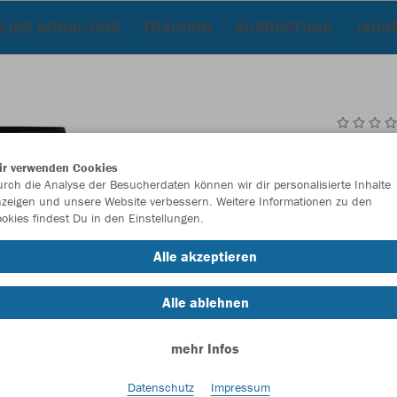
LINE SONIC/ONE
TRAINING
AUSRÜSTUNG
JACK
JAK
ir verwenden Cookies
Lan
rch die Analyse der Besucherdaten können wir dir personalisierte Inhalte
zeigen und unsere Website verbessern. Weitere Informationen zu den
okies findest Du in den Einstellungen.
Alle akzeptieren
Einzelau
Alle ablehnen
Unisex (18,
mehr Infos
94
98
Datenschutz
Impressum