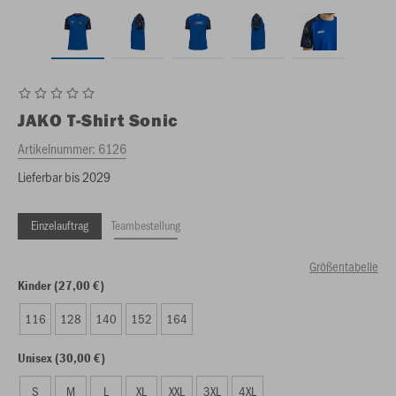
JAKO
T-Shirt Sonic
Artikelnummer:
6126
Lieferbar bis 2029
Einzelauftrag
Teambestellung
Größentabelle
Kinder (27,00 €)
116
128
140
152
164
Unisex (30,00 €)
S
M
L
XL
XXL
3XL
4XL