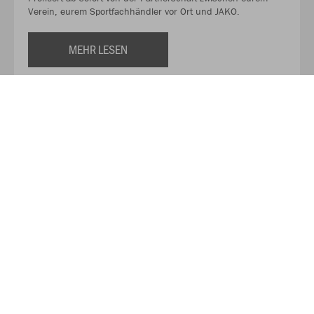
Verein, eurem Sportfachhändler vor Ort und JAKO.
MEHR LESEN
Über JAKO
Aus der Garage zum führenden Teamsport-Ausrüster. Die
Erfolgsgeschichte von JAKO beginnt 1989 und dauert bis
heute an. Seit der Gründung ist es das Ziel von JAKO, der
optimale Partner für alle Teams zu sein. In Deutschland,
weltweit und von der Kreisklasse bis in die Champions