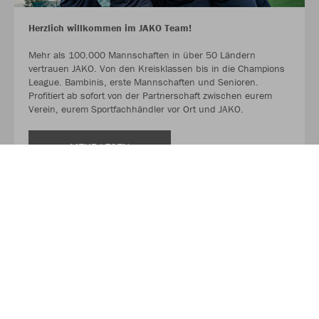
Herzlich willkommen im JAKO Team!
Mehr als 100.000 Mannschaften in über 50 Ländern
vertrauen JAKO. Von den Kreisklassen bis in die Champions
League. Bambinis, erste Mannschaften und Senioren.
Profitiert ab sofort von der Partnerschaft zwischen eurem
Verein, eurem Sportfachhändler vor Ort und JAKO.
MEHR LESEN