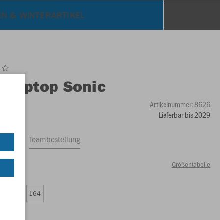
EN & WINTERARTIKEL
O
Ziptop Sonic
Artikelnummer:
8626
Lieferbar bis 2029
ftrag
Teambestellung
Größentabelle
00 €)
0
152
164
00 €)