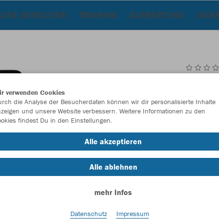
LINE SONIC/ONE
TRAINING
AUSRÜSTUNG
JACK
JAK
ir verwenden Cookies
rch die Analyse der Besucherdaten können wir dir personalisierte Inhalte
zeigen und unsere Website verbessern. Weitere Informationen zu den
okies findest Du in den Einstellungen.
Einzelau
Alle akzeptieren
Alle ablehnen
Kinder (36,
mehr Infos
128
14
Unisex (39,
Datenschutz
Impressum