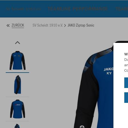
TEAMLINE PERFORMANCE
TEAM
SV Scheidt 1910 e.V.
SV Scheidt 1910 e.V.
JAKO Ziptop Sonic
ZURÜCK
W
Du
an
Co