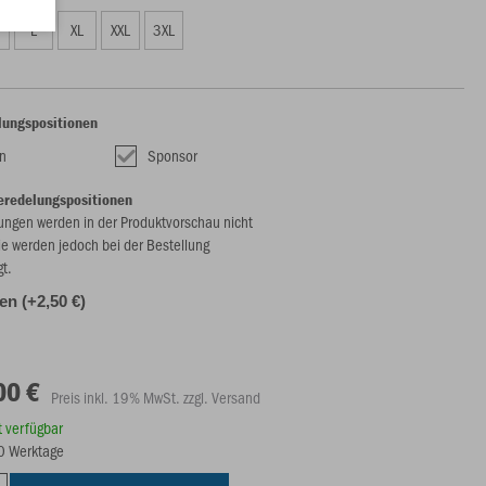
L
XL
XXL
3XL
lungspositionen
n
Sponsor
eredelungspositionen
ungen werden in der Produktvorschau nicht
ie werden jedoch bei der Bestellung
gt.
len (+2,50 €)
00 €
Preis inkl. 19% MwSt. zzgl. Versand
rt verfügbar
10 Werktage