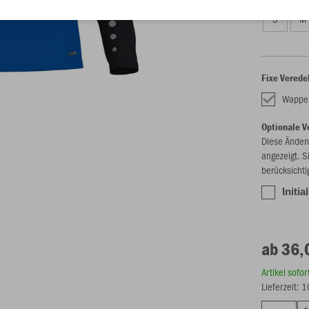
S
M
Fixe Verede
Wappe
Optionale V
Diese Änder
angezeigt. S
berücksichti
Initia
ab 36,
Artikel sofo
Lieferzeit: 