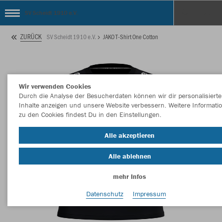
SV Scheidt 1910 e.V.
ZURÜCK
SV Scheidt 1910 e.V.
JAKO T-Shirt One Cotton
Wir verwenden Cookies
Durch die Analyse der Besucherdaten können wir dir personalisierte
Inhalte anzeigen und unsere Website verbessern. Weitere Informati
zu den Cookies findest Du in den Einstellungen.
Alle akzeptieren
Alle ablehnen
mehr Infos
Datenschutz
Impressum