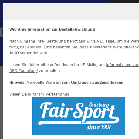
SC Hertha Hamborn
Wichtige Information zur Bestellabwicklung
Nach Eingang Ihrer Bestellung benötigen wir
10-15 Tage
, um die War
fertig zu veredeln. Bitte beachten Sie, dass
unveredelte
Ware direkt v
JAKO versendet wird.
Wir verwenden Cookies
Durch die Analyse der Besucherdaten können wir dir personalisierte
Lesen Sie daher bitte aufmerksam Ihre E-Mails, um
Informationen zur
Inhalte anzeigen und unsere Website verbessern. Weitere Informati
DPD-Zustellung
zu erhalten.
zu den Cookies findest Du in den Einstellungen.
WIR SIND HERTHA
Hinweis:
Veredelte Ware ist
vom Umtausch ausgeschlossen
.
Alle akzeptieren
Vielen Dank für Ihr Verständnis!
Alle ablehnen
mehr Infos
Nachhaltig
Farbe
Datenschutz
Impressum